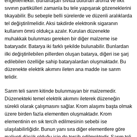
engellemektir. Buharlaşan sıvıda bulunan aroma ve likit
sıvının partikülleri zamanla bu tele yapışarak gözeneklerini
tıkayabilir. Bu sebeple belli sürelerde ve düzenli aralıklarda
tel değiştirilmelidir. Aksi takdirde elektronik sigaranın
kullanım ömrü oldukça azalır. Kurulan düzenekte
muhakkak bulunması gereken bir diğer malzeme ise
bataryadır. Batarya iki farklı şekilde bulunabilir. Bunlardan
ilki değiştirilebilen pillerden oluşan batarya, diğeri ise şarj
edilebilen özelliğe sahip bataryalardan oluşmaktadır. Bu
düzenekte elektrik akımını ileten ana madde ise sarım
telidir.
Sarım teli sarım kitinde bulunmayan bir malzemedir.
Düzenekteki temel elektrik akımını ileterek düzeneğin
sürekli olarak çalışmasını sağlar. Krom alaşımı başta olmak
üzere birden fazla elementten oluşmaktadır. Krom
elementinin en sık tercih edilmesinin sebebi ise
ulaşılabilirliğidir. Bunun yanı sıra diğer elementlere göre
maliyeti düşük olduğu için de tercih edilmektedir. Sarım teli