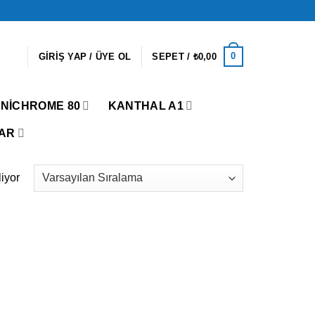
0
GIRIŞ YAP / ÜYE OL
SEPET /
₺
0,00
NICHROME 80
KANTHAL A1
AR
liyor