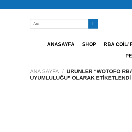
İçeriğe
atla
Ara:
ANASAYFA
SHOP
RBA COIL/ 
PE
ANA SAYFA
/
ÜRÜNLER “WOTOFO RBA 
UYUMLULUĞU” OLARAK ETIKETLENDI