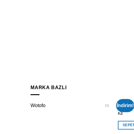
MARKA BAZLI
RBA KIT
İndirim!
Wotofo
(1)
WOTOFO
Kit
SEPE