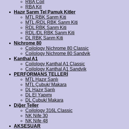
RBA Coil
RBA Kit
Hazır Sarım Tel Pamuk Kitler
MTL RBK Sarım Kiti
MTL /RDL RBK Sarım Kiti
RDL RBK Sarım Kiti
RDL /DL RBK Sarım Kiti
DL RBK Sarım Kiti
Nichrome 80
Coilology Nichrome 80 Classic
Coilology Nichrome 80 Sandvik
Kanthal A1
Coilology Kanthal A1 Classic
Coilology Kanthal A1 Sandvik
PERFORMANS TELLERİ
MTL Hazır Sarılı
MTL Çubuk/ Makara
DL Hazır Sarılı
DL El Yapımı
DL Çubuk/ Makara
Diğer Teller
Coilology 316L Classic
NK Nife 30
NK Nife 48
AKSESUAR