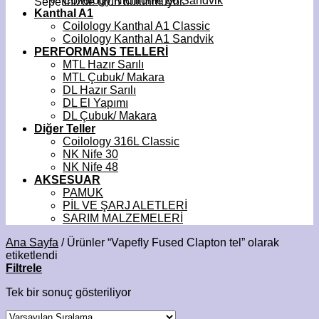
Coilology Nichrome 80 Sandvik
Sepetinizde ürün bulunmuyor.
Kanthal A1
Coilology Kanthal A1 Classic
Coilology Kanthal A1 Sandvik
PERFORMANS TELLERİ
MTL Hazır Sarılı
MTL Çubuk/ Makara
DL Hazır Sarılı
DL El Yapımı
DL Çubuk/ Makara
Diğer Teller
Coilology 316L Classic
NK Nife 30
NK Nife 48
AKSESUAR
PAMUK
PİL VE ŞARJ ALETLERİ
SARIM MALZEMELERİ
Ana Sayfa
/
Ürünler “Vapefly Fused Clapton tel” olarak
etiketlendi
Filtrele
Tek bir sonuç gösteriliyor