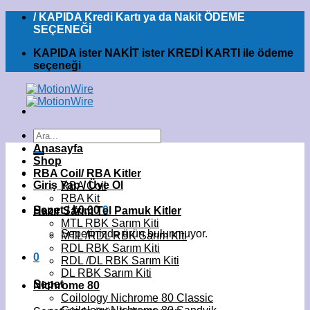
İçeriğe
/ KAPIDA Kredi Kartı ya da Nakit ÖDEME
atla
SEÇENEĞİ
KAPIDA ister NAKİT ister KREDİ KARTI ile ödeme
seçeneği
Ara:
Anasayfa
Shop
RBA Coil/ RBA Kitler
Giriş Yap / Üye Ol
RBA Coil
RBA Kit
Sepet /
₺
0,00
0
Hazır Sarım Tel Pamuk Kitler
MTL RBK Sarım Kiti
Sepetinizde ürün bulunmuyor.
MTL /RDL RBK Sarım Kiti
RDL RBK Sarım Kiti
0
RDL /DL RBK Sarım Kiti
DL RBK Sarım Kiti
Sepet
Nichrome 80
Coilology Nichrome 80 Classic