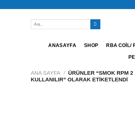
İçeriğe
atla
Ara:
ANASAYFA
SHOP
RBA COIL/ 
PE
ANA SAYFA
/
ÜRÜNLER “SMOK RPM 2 S
KULLANILIR” OLARAK ETIKETLENDI