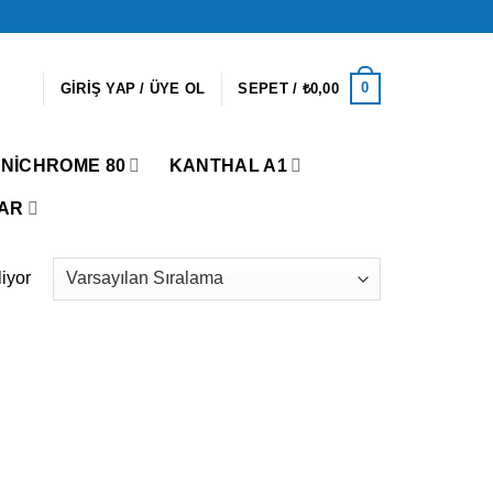
0
GIRIŞ YAP / ÜYE OL
SEPET /
₺
0,00
NICHROME 80
KANTHAL A1
AR
liyor