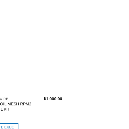
₺
1.000,00
WIRE
OIL MESH RPM2
L KİT
inden
 aldı
TE EKLE