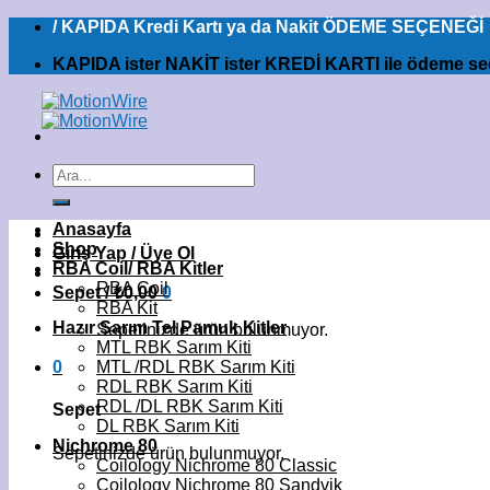
İçeriğe
/ KAPIDA Kredi Kartı ya da Nakit ÖDEME SEÇENEĞİ
atla
KAPIDA ister NAKİT ister KREDİ KARTI ile ödeme s
Ara:
Anasayfa
Shop
Giriş Yap / Üye Ol
RBA Coil/ RBA Kitler
RBA Coil
Sepet /
₺
0,00
0
RBA Kit
Hazır Sarım Tel Pamuk Kitler
Sepetinizde ürün bulunmuyor.
MTL RBK Sarım Kiti
0
MTL /RDL RBK Sarım Kiti
RDL RBK Sarım Kiti
RDL /DL RBK Sarım Kiti
Sepet
DL RBK Sarım Kiti
Nichrome 80
Sepetinizde ürün bulunmuyor.
Coilology Nichrome 80 Classic
Coilology Nichrome 80 Sandvik