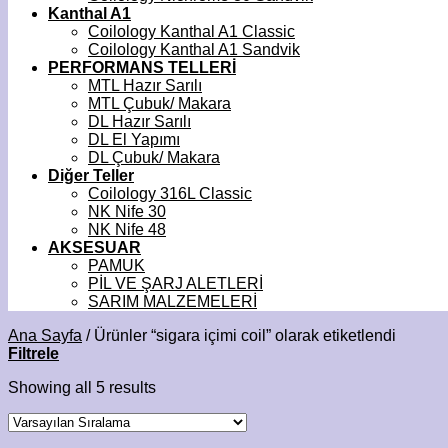
Kanthal A1
Coilology Kanthal A1 Classic
Coilology Kanthal A1 Sandvik
PERFORMANS TELLERİ
MTL Hazır Sarılı
MTL Çubuk/ Makara
DL Hazır Sarılı
DL El Yapımı
DL Çubuk/ Makara
Diğer Teller
Coilology 316L Classic
NK Nife 30
NK Nife 48
AKSESUAR
PAMUK
PİL VE ŞARJ ALETLERİ
SARIM MALZEMELERİ
Ana Sayfa
/
Ürünler “sigara içimi coil” olarak etiketlendi
Filtrele
Showing all 5 results