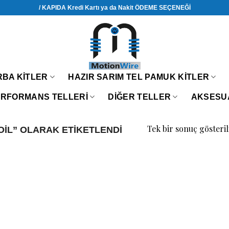
/ KAPIDA Kredi Kartı ya da Nakit ÖDEME SEÇENEĞİ
RBA KITLER
HAZIR SARIM TEL PAMUK KITLER
RFORMANS TELLERİ
DIĞER TELLER
AKSESU
Tek bir sonuç gösteril
OIL” OLARAK ETIKETLENDI