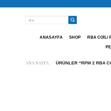
İçeriğe
atla
Ara:
ANASAYFA
SHOP
RBA COIL/ 
PE
ANA SAYFA
/
ÜRÜNLER “RPM 2 RBA C