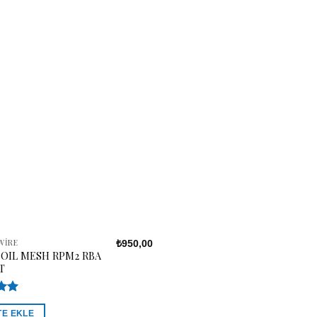
WIRE
₺
950,00
OIL MESH RPM2 RBA
T
nden
0
oy
TE EKLE