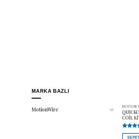
MARKA BAZLI
MOTION 
MotionWire
(1)
QUICKC
COİL Kİ
5 üzeri
5.0
SEPE