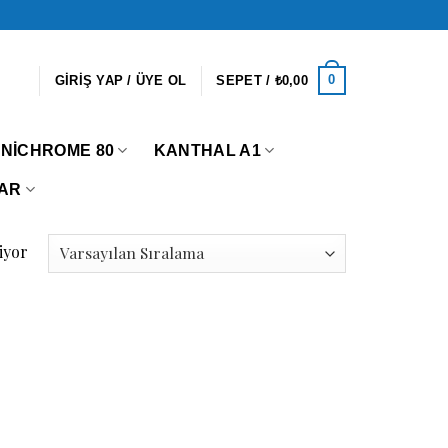
0
GIRIŞ YAP / ÜYE OL
SEPET /
₺
0,00
NICHROME 80
KANTHAL A1
AR
iyor