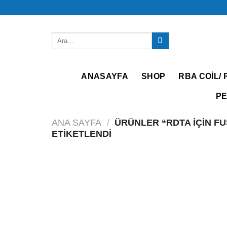
İçeriğe
atla
Ara:
ANASAYFA
SHOP
RBA COIL/ 
PE
ANA SAYFA
/
ÜRÜNLER “RDTA IÇIN F
ETIKETLENDI