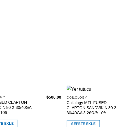
₺
500,00
OGY
COILOLOGY
SED CLAPTON
Coilology MTL FUSED
 Ni80 2-30/40GA
CLAPTON SANDVIK Ni80 2-
 10ft
30/40GA 3.26Ω/ft 10ft
TE EKLE
SEPETE EKLE