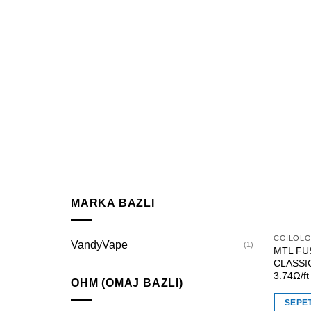
MARKA BAZLI
COILOL
VandyVape
(1)
MTL FU
CLASSIC
3.74Ω/ft
OHM (OMAJ BAZLI)
SEPE