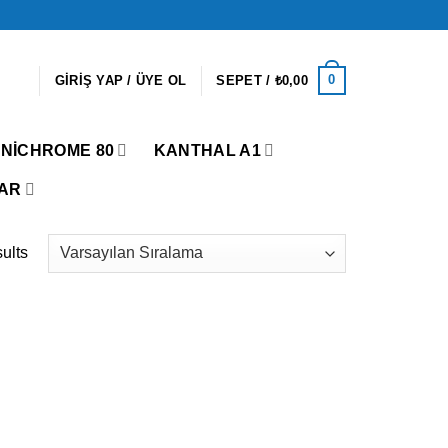
0
GIRIŞ YAP / ÜYE OL
SEPET /
₺
0,00
NICHROME 80
KANTHAL A1
AR
ults