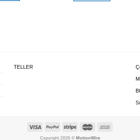
TELLER
Çe
M
B
S
Copyright 2026 ©
MotionWire