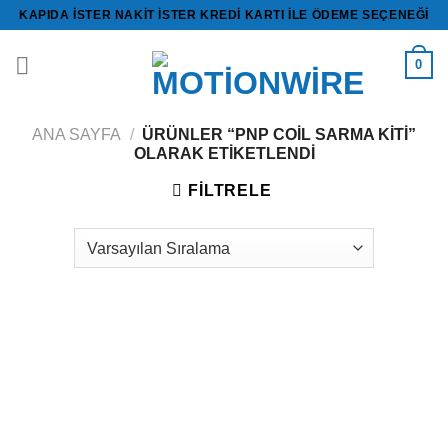
İçeriğe
KAPIDA ISTER NAKİT ISTER KREDİ KARTI ILE ÖDEME SEÇENEĞI
atla
0
ANA SAYFA
/
ÜRÜNLER “PNP COIL SARMA KITI”
OLARAK ETIKETLENDI
FILTRELE