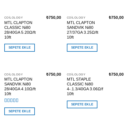
₺
750,00
₺
750,00
COILOLOGY
COILOLOGY
MTL CLAPTON
MTL CLAPTON
CLASSIC Ni80
SANDVIK Ni80
28/40GA 5.20Ω/ft
27/37GA 3.25Ω/ft
10ft
10ft
SEPETE EKLE
SEPETE EKLE
₺
750,00
₺
750,00
COILOLOGY
COILOLOGY
MTL CLAPTON
MTL STAPLE
SANDVIK Ni80
CLASSIC Ni80
28/40GA 4.10Ω/ft
4-.1.3/40GA 3.06Ω/f
10ft
10ft
SEPETE EKLE
5 üzerinden
5.00
oy aldı
SEPETE EKLE