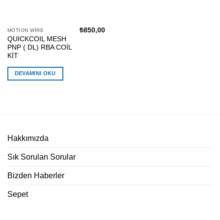
₺
850,00
STOKTA YOK
MOTION WIRE
QUICKCOIL MESH
PNP ( DL) RBA COİL
KİT
DEVAMINI OKU
Hakkımızda
Sık Sorulan Sorular
Bizden Haberler
Sepet