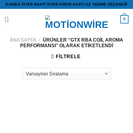
İçeriğe
KAPIDA ISTER NAKİT ISTER KREDİ KARTI ILE ÖDEME SEÇENEĞI
atla
0
ANA SAYFA
/
ÜRÜNLER “GTX RBA COIL AROMA
PERFORMANSI” OLARAK ETIKETLENDI
FILTRELE