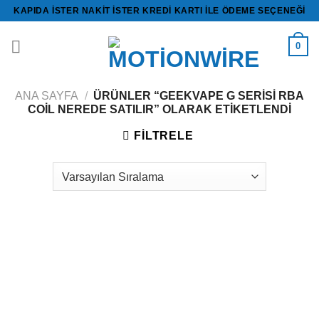
İçeriğe
KAPIDA ISTER NAKİT ISTER KREDİ KARTI ILE ÖDEME SEÇENEĞI
atla
0
ANA SAYFA
/
ÜRÜNLER “GEEKVAPE G SERISI RBA
COIL NEREDE SATILIR” OLARAK ETIKETLENDI
FILTRELE