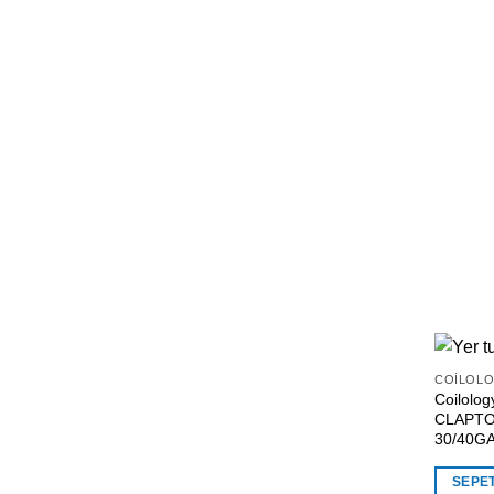
COILOL
Coilolo
CLAPTO
30/40GA 
SEPE