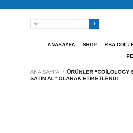
İçeriğe
atla
Ara:
ANASAYFA
SHOP
RBA COIL/ 
PE
ANA SAYFA
/
ÜRÜNLER “COILOLOGY S
SATIN AL” OLARAK ETIKETLENDI