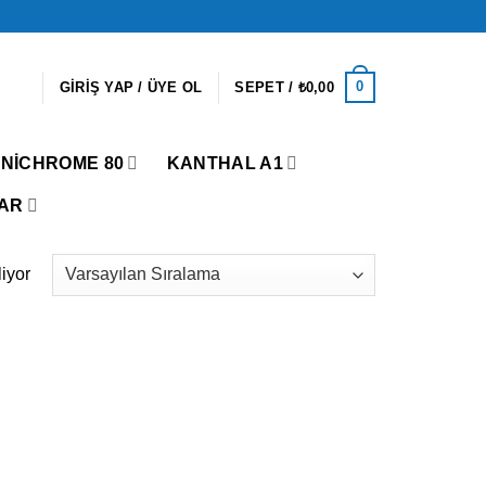
0
GIRIŞ YAP / ÜYE OL
SEPET /
₺
0,00
NICHROME 80
KANTHAL A1
AR
liyor