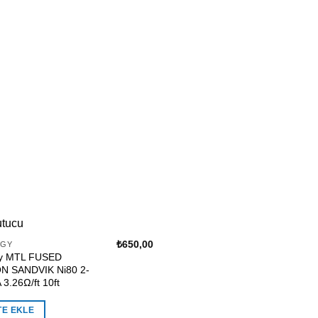
₺
650,00
OGY
gy MTL FUSED
N SANDVIK Ni80 2-
3.26Ω/ft 10ft
TE EKLE