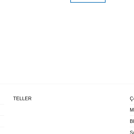
TELLER
Çe
M
B
S