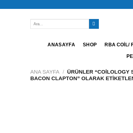
İçeriğe
atla
Ara:
ANASAYFA
SHOP
RBA COIL/ 
PE
ANA SAYFA
/
ÜRÜNLER “COILOLOGY S
BACON CLAPTON” OLARAK ETIKETLE