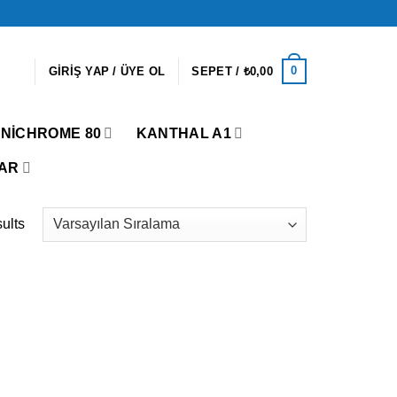
0
GIRIŞ YAP / ÜYE OL
SEPET /
₺
0,00
NICHROME 80
KANTHAL A1
AR
ults