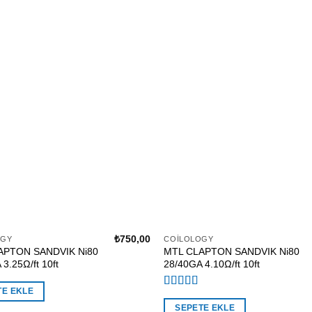
₺
750,00
OGY
COILOLOGY
APTON SANDVIK Ni80
MTL CLAPTON SANDVIK Ni80
3.25Ω/ft 10ft
28/40GA 4.10Ω/ft 10ft
TE EKLE
5 üzerinden
5.00
oy aldı
SEPETE EKLE