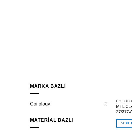
MARKA BAZLI
COILOL
Coilology
(2)
MTL CL
27/37GA 
MATERIAL BAZLI
SEPE