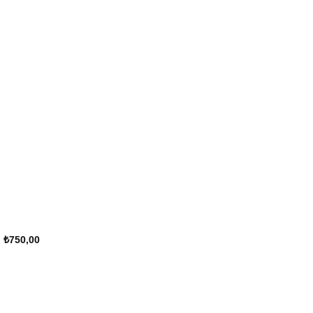
₺
750,00